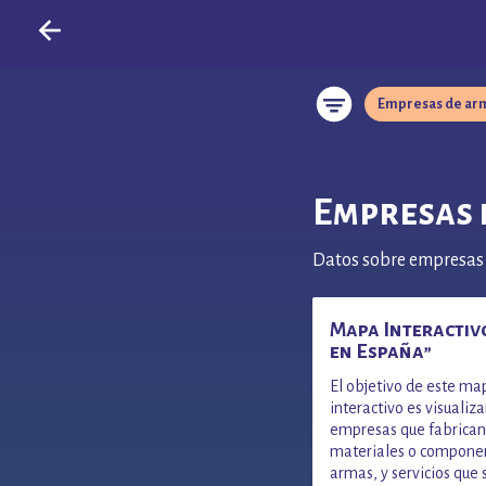
Empresas de ar
Empresas 
Datos sobre empresas 
Mapa Interactivo
en España”
El objetivo de este ma
interactivo es visualiza
empresas que fabrican
materiales o compone
armas, y servicios que