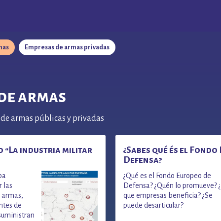
mas
Empresas de armas privadas
de armas
de armas públicas y privadas
 “La industria militar
¿Sabes qué és el Fondo
Defensa?
pa
¿Qué es el Fondo Europeo de
r las
Defensa? ¿Quén lo promueve? 
 armas,
que empresas beneficia? ¿Se
ntes de
puede desarticular?
 suministran