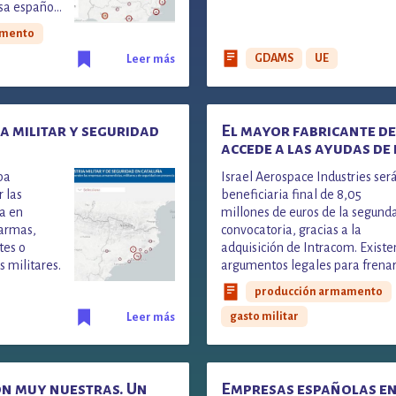
sa español
rtación.
amento
GDAMS
UE
Leer más
a militar y seguridad
El mayor fabricante de
accede a las ayudas de
militar de la UE
pa
Israel Aerospace Industries será
r las
beneficiaria final de 8,05
a en
millones de euros de la segund
 armas,
convocatoria, gracias a la
tes o
adquisición de Intracom. Existe
s militares.
argumentos legales para frena
esa colaboración
producción armamento
gasto militar
Leer más
on muy nuestras. Un
Empresas españolas e