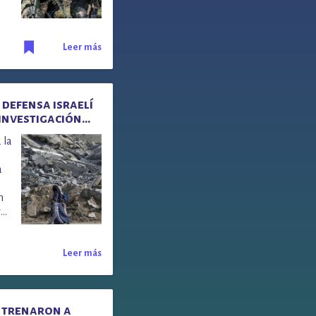
Leer más
 defensa israelí
 investigación
 la
a
n
r
Leer más
ntrenaron a