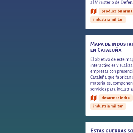
al Ministerio de Defen
o se destinan a la expo
producción arm
industria militar
Mapa de industri
en Cataluña
El objetivo de este ma
interactivo es visualiza
empresas con presenci
Cataluña que fabrican
materiales, componen
servicios para industria
desarmar indra
industria militar
Estas guerras s