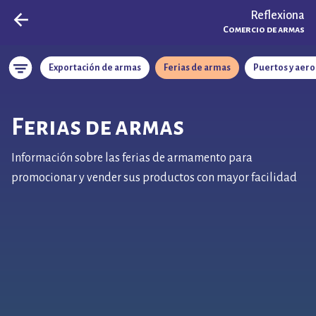
Reflexiona
Comercio de armas
Exportación de armas
Ferias de armas
Puertos y aer
Ferias de armas
Información sobre las ferias de armamento para
promocionar y vender sus productos con mayor facilidad