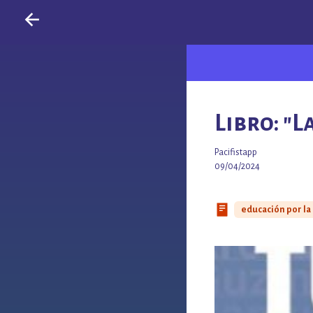
Libro: "L
Pacifistapp
09/04/2024
educación por la