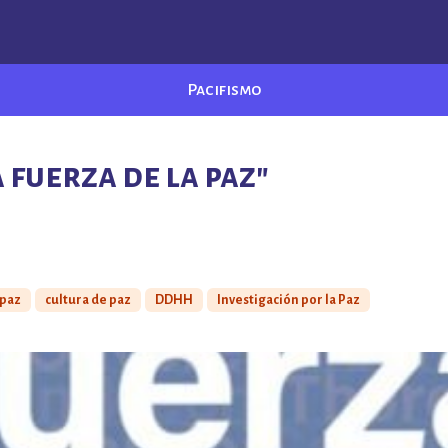
Pacifismo
a fuerza de la paz"
 paz
cultura de paz
DDHH
Investigación por la Paz