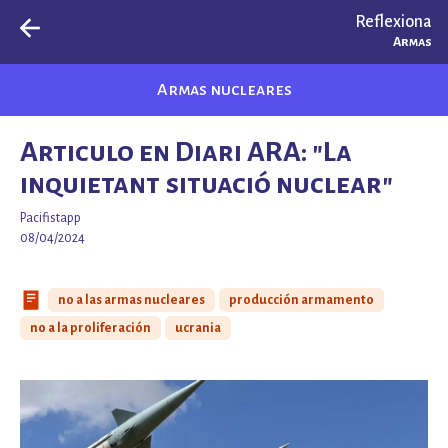
Reflexiona
Armas
Armas nucleares
Articulo en Diari ARA: "La
inquietant situació nuclear"
Pacifistapp
08/04/2024
no a las armas nucleares
producción armamento
no a la proliferación
ucrania