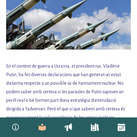
En el context de guerra a Ucraïna, el president rus, Vladímir
Putin, ha fet diverses declaracions que han generat un estat
d’alarma respecte a un possible ús de l’armament nuclear. No
podem saber amb certesa si les paraules de Putin suposen un
perill real o bé formen part d’una estratègia d’intimidació
dirigida a l’adversari. Però el que sí que sabem amb certesa és
que precisament la sola existència de les armes nuclears
possibilita que siguin utilitzades. I, en aquest sentit, és important
conèixer quines són les directrius de les potències nuclears pel