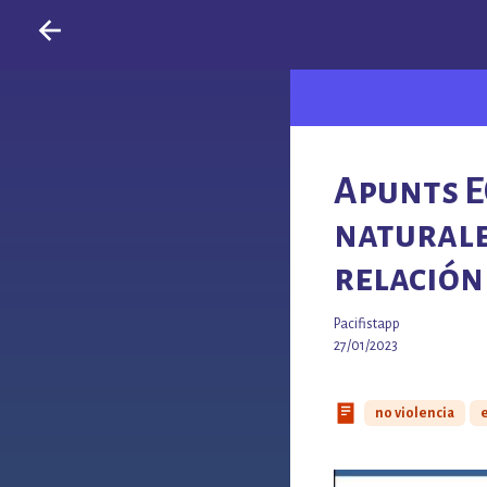
Apunts EC
naturale
relación
Pacifistapp
27/01/2023
no violencia